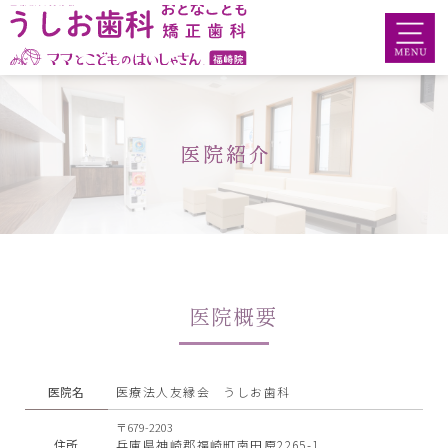
医院紹介
医院概要
医院名
医療法人友縁会 うしお歯科
〒679-2203
住所
兵庫県神崎郡福崎町南田原2265-1